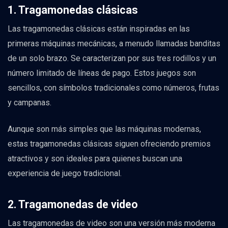
1. Tragamonedas clásicas
Las tragamonedas clásicas están inspiradas en las
primeras máquinas mecánicas, a menudo llamadas banditas
de un solo brazo. Se caracterizan por sus tres rodillos y un
número limitado de líneas de pago. Estos juegos son
sencillos, con símbolos tradicionales como números, frutas
y campanas.
Aunque son más simples que las máquinas modernas,
estas tragamonedas clásicas siguen ofreciendo premios
atractivos y son ideales para quienes buscan una
experiencia de juego tradicional.
2. Tragamonedas de video
Las tragamonedas de video son una versión más moderna