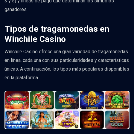
3 y 5) y líneas de pago que determinan los símbolos
ganadores.
Tipos de tragamonedas en
Winchile Casino
Winchile Casino ofrece una gran variedad de tragamonedas
en línea, cada una con sus particularidades y características
únicas. A continuación, los tipos más populares disponibles
en la plataforma.