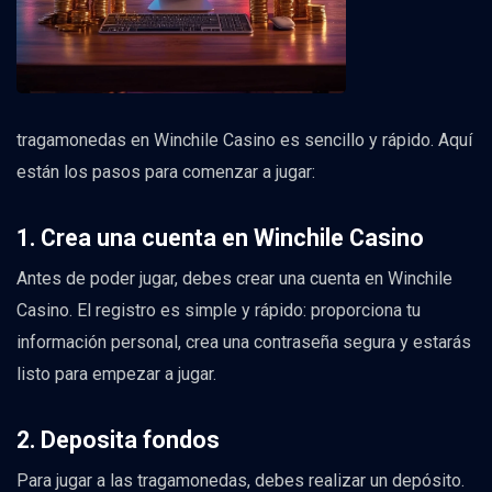
tragamonedas en Winchile Casino es sencillo y rápido. Aquí
están los pasos para comenzar a jugar:
1. Crea una cuenta en Winchile Casino
Antes de poder jugar, debes crear una cuenta en Winchile
Casino. El registro es simple y rápido: proporciona tu
información personal, crea una contraseña segura y estarás
listo para empezar a jugar.
2. Deposita fondos
Para jugar a las tragamonedas, debes realizar un depósito.