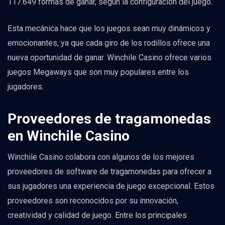
117.649 formas de ganar, según la configuración del juego.
Esta mecánica hace que los juegos sean muy dinámicos y
emocionantes, ya que cada giro de los rodillos ofrece una
nueva oportunidad de ganar. Winchile Casino ofrece varios
juegos Megaways que son muy populares entre los
jugadores.
Proveedores de tragamonedas
en Winchile Casino
Winchile Casino colabora con algunos de los mejores
proveedores de software de tragamonedas para ofrecer a
sus jugadores una experiencia de juego excepcional. Estos
proveedores son reconocidos por su innovación,
creatividad y calidad de juego. Entre los principales